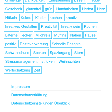
Geschenk
glutenfrei
grün
Handarbeiten
Herbst
Herz
Häkeln
Kekse
Kinder
kochen
kreativ
kreatives Gestalten
Kreativität
kreativ sein
Kuchen
Laterne
lecker
Milchreis
Muffins
Nähen
Pause
positiv
Resteverwertung
Schnelle Rezepte
Schweinehund
Socken
Spaziergang
Stern
Stressmanagement
stricken
Weihnachten
Wertschätzung
Zeit
Impressum
Datenschutzerklärung
Datenschutzeinstellungen Überblick