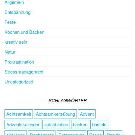
Allgemein
Entspannung
Feste
Kochen und Backen
kreativ sein
Natur
Prokrastination
Stressmanagement
Uncategorized
SCHLAGWÖRTER
Achtsamkeit
Achtsamkeitsübung
Advent
Adventskalender
aufschieben
backen
basteln
challenge
Dankbarkeit
Entspannung
Essen
Freude