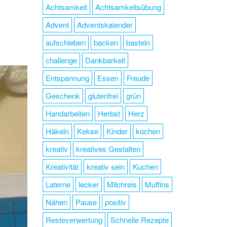
Achtsamkeit
Achtsamkeitsübung
Advent
Adventskalender
aufschieben
backen
basteln
challenge
Dankbarkeit
Entspannung
Essen
Freude
Geschenk
glutenfrei
grün
Handarbeiten
Herbst
Herz
Häkeln
Kekse
Kinder
kochen
kreativ
kreatives Gestalten
Kreativität
kreativ sein
Kuchen
Laterne
lecker
Milchreis
Muffins
Nähen
Pause
positiv
Resteverwertung
Schnelle Rezepte