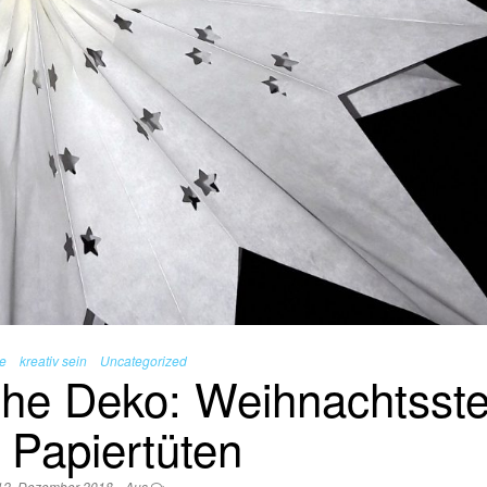
e
kreativ sein
Uncategorized
che Deko: Weihnachtsst
 Papiertüten
12. Dezember 2018
Aus