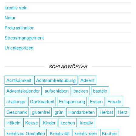
kreativ sein
Natur
Prokrastination
Stressmanagement
Uncategorized
SCHLAGWÖRTER
Achtsamkeit
Achtsamkeitsübung
Advent
Adventskalender
aufschieben
backen
basteln
challenge
Dankbarkeit
Entspannung
Essen
Freude
Geschenk
glutenfrei
grün
Handarbeiten
Herbst
Herz
Häkeln
Kekse
Kinder
kochen
kreativ
kreatives Gestalten
Kreativität
kreativ sein
Kuchen