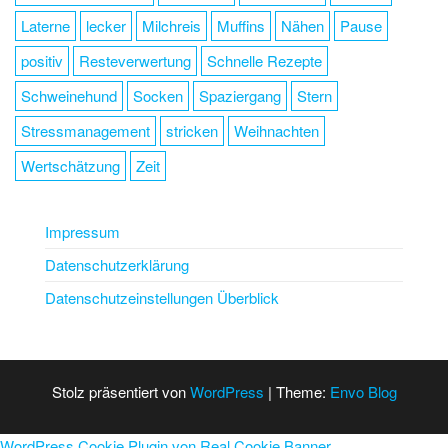
Laterne
lecker
Milchreis
Muffins
Nähen
Pause
positiv
Resteverwertung
Schnelle Rezepte
Schweinehund
Socken
Spaziergang
Stern
Stressmanagement
stricken
Weihnachten
Wertschätzung
Zeit
Impressum
Datenschutzerklärung
Datenschutzeinstellungen Überblick
Stolz präsentiert von
WordPress
|
Theme:
Envo Blog
WordPress Cookie Plugin von Real Cookie Banner