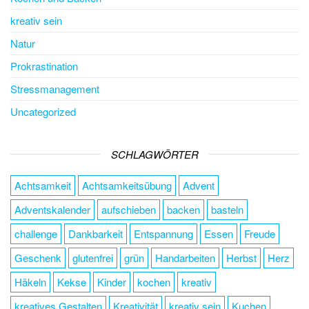
kreativ sein
Natur
Prokrastination
Stressmanagement
Uncategorized
SCHLAGWÖRTER
Achtsamkeit
Achtsamkeitsübung
Advent
Adventskalender
aufschieben
backen
basteln
challenge
Dankbarkeit
Entspannung
Essen
Freude
Geschenk
glutenfrei
grün
Handarbeiten
Herbst
Herz
Häkeln
Kekse
Kinder
kochen
kreativ
kreatives Gestalten
Kreativität
kreativ sein
Kuchen