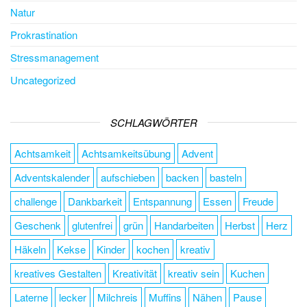
Natur
Prokrastination
Stressmanagement
Uncategorized
SCHLAGWÖRTER
Achtsamkeit
Achtsamkeitsübung
Advent
Adventskalender
aufschieben
backen
basteln
challenge
Dankbarkeit
Entspannung
Essen
Freude
Geschenk
glutenfrei
grün
Handarbeiten
Herbst
Herz
Häkeln
Kekse
Kinder
kochen
kreativ
kreatives Gestalten
Kreativität
kreativ sein
Kuchen
Laterne
lecker
Milchreis
Muffins
Nähen
Pause