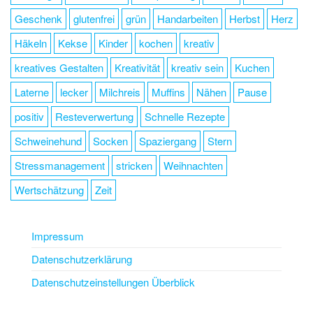
Geschenk
glutenfrei
grün
Handarbeiten
Herbst
Herz
Häkeln
Kekse
Kinder
kochen
kreativ
kreatives Gestalten
Kreativität
kreativ sein
Kuchen
Laterne
lecker
Milchreis
Muffins
Nähen
Pause
positiv
Resteverwertung
Schnelle Rezepte
Schweinehund
Socken
Spaziergang
Stern
Stressmanagement
stricken
Weihnachten
Wertschätzung
Zeit
Impressum
Datenschutzerklärung
Datenschutzeinstellungen Überblick