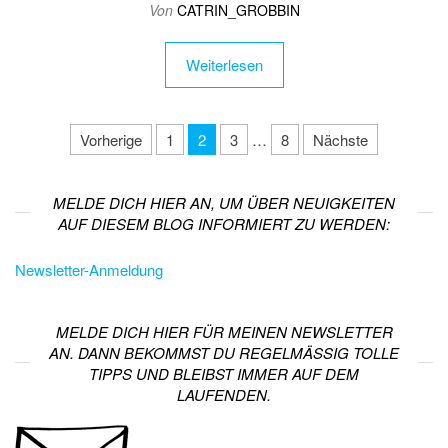
Von
CATRIN_GROBBIN
Weiterlesen
Beitragsnavigation
Vorherige
1
2
3
…
8
Nächste
MELDE DICH HIER AN, UM ÜBER NEUIGKEITEN
AUF DIESEM BLOG INFORMIERT ZU WERDEN:
Newsletter-Anmeldung
MELDE DICH HIER FÜR MEINEN NEWSLETTER
AN. DANN BEKOMMST DU REGELMÄSSIG TOLLE T
IPPS UND BLEIBST IMMER AUF DEM L
AUFENDEN.